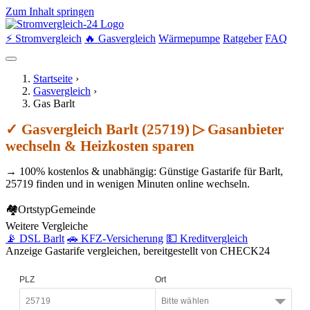
Zum Inhalt springen
⚡ Stromvergleich
🔥 Gasvergleich
Wärmepumpe
Ratgeber
FAQ
Startseite
›
Gasvergleich
›
Gas Barlt
✓ Gasvergleich Barlt (25719) ▷ Gasanbieter
wechseln & Heizkosten sparen
→ 100% kostenlos & unabhängig: Günstige Gastarife für Barlt,
25719 finden und in wenigen Minuten online wechseln.
🏘
Ortstyp
Gemeinde
Weitere Vergleiche
📡 DSL Barlt
🚗 KFZ-Versicherung
💵 Kreditvergleich
Anzeige
Gastarife vergleichen, bereitgestellt von CHECK24