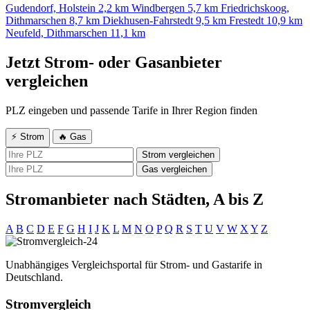
Gudendorf, Holstein
2,2 km
Windbergen
5,7 km
Friedrichskoog,
Dithmarschen
8,7 km
Diekhusen-Fahrstedt
9,5 km
Frestedt
10,9 km
Neufeld, Dithmarschen
11,1 km
Jetzt Strom- oder Gasanbieter
vergleichen
PLZ eingeben und passende Tarife in Ihrer Region finden
⚡ Strom
🔥 Gas
Strom vergleichen
Gas vergleichen
Stromanbieter nach Städten, A bis Z
A
B
C
D
E
F
G
H
I
J
K
L
M
N
O
P
Q
R
S
T
U
V
W
X
Y
Z
Unabhängiges Vergleichsportal für Strom- und Gastarife in
Deutschland.
Stromvergleich