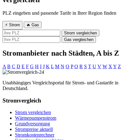
PLZ eingeben und passende Tarife in Ihrer Region finden
⚡ Strom
🔥 Gas
Strom vergleichen
Gas vergleichen
Stromanbieter nach Städten, A bis Z
A
B
C
D
E
F
G
H
I
J
K
L
M
N
O
P
Q
R
S
T
U
V
W
X
Y
Z
Unabhängiges Vergleichsportal für Strom- und Gastarife in
Deutschland.
Stromvergleich
Strom vergleichen
Wärmepumpenstrom
Grundversorgung
Strompreise aktuell
Stromkostenrechner