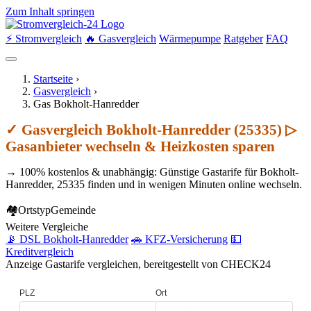
Zum Inhalt springen
⚡ Stromvergleich
🔥 Gasvergleich
Wärmepumpe
Ratgeber
FAQ
Startseite
›
Gasvergleich
›
Gas Bokholt-Hanredder
✓ Gasvergleich Bokholt-Hanredder (25335) ▷
Gasanbieter wechseln & Heizkosten sparen
→ 100% kostenlos & unabhängig: Günstige Gastarife für Bokholt-
Hanredder, 25335 finden und in wenigen Minuten online wechseln.
🏘
Ortstyp
Gemeinde
Weitere Vergleiche
📡 DSL Bokholt-Hanredder
🚗 KFZ-Versicherung
💵
Kreditvergleich
Anzeige
Gastarife vergleichen, bereitgestellt von CHECK24