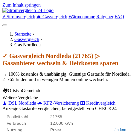
Zum Inhalt springen
⚡ Stromvergleich
🔥 Gasvergleich
Wärmepumpe
Ratgeber
FAQ
Startseite
›
Gasvergleich
›
Gas Nordleda
✓ Gasvergleich Nordleda (21765) ▷
Gasanbieter wechseln & Heizkosten sparen
→ 100% kostenlos & unabhängig: Günstige Gastarife für Nordleda,
21765 finden und in wenigen Minuten online wechseln.
🏘
Ortstyp
Gemeinde
Weitere Vergleiche
📡 DSL Nordleda
🚗 KFZ-Versicherung
💵 Kreditvergleich
Anzeige
Gastarife vergleichen, bereitgestellt von CHECK24