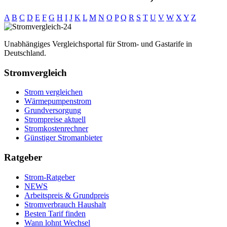
A
B
C
D
E
F
G
H
I
J
K
L
M
N
O
P
Q
R
S
T
U
V
W
X
Y
Z
Unabhängiges Vergleichsportal für Strom- und Gastarife in
Deutschland.
Stromvergleich
Strom vergleichen
Wärmepumpenstrom
Grundversorgung
Strompreise aktuell
Stromkostenrechner
Günstiger Stromanbieter
Ratgeber
Strom-Ratgeber
NEWS
Arbeitspreis & Grundpreis
Stromverbrauch Haushalt
Besten Tarif finden
Wann lohnt Wechsel