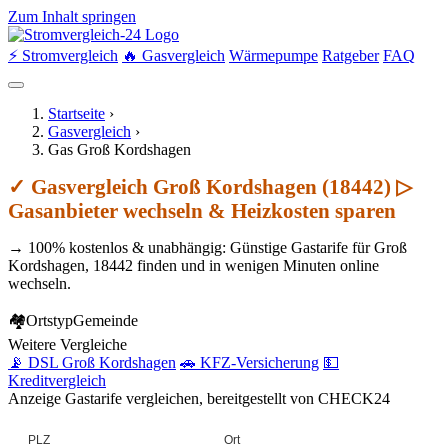
Zum Inhalt springen
⚡ Stromvergleich
🔥 Gasvergleich
Wärmepumpe
Ratgeber
FAQ
Startseite
›
Gasvergleich
›
Gas Groß Kordshagen
✓ Gasvergleich Groß Kordshagen (18442) ▷
Gasanbieter wechseln & Heizkosten sparen
→ 100% kostenlos & unabhängig: Günstige Gastarife für Groß
Kordshagen, 18442 finden und in wenigen Minuten online
wechseln.
🏘
Ortstyp
Gemeinde
Weitere Vergleiche
📡 DSL Groß Kordshagen
🚗 KFZ-Versicherung
💵
Kreditvergleich
Anzeige
Gastarife vergleichen, bereitgestellt von CHECK24