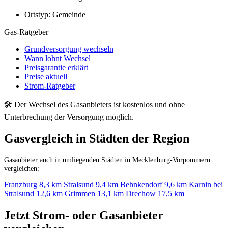
Ortstyp:
Gemeinde
Gas-Ratgeber
Grundversorgung wechseln
Wann lohnt Wechsel
Preisgarantie erklärt
Preise aktuell
Strom-Ratgeber
🛠 Der Wechsel des Gasanbieters ist kostenlos und ohne
Unterbrechung der Versorgung möglich.
Gasvergleich in Städten der Region
Gasanbieter auch in umliegenden Städten in Mecklenburg-Vorpommern
vergleichen:
Franzburg
8,3 km
Stralsund
9,4 km
Behnkendorf
9,6 km
Karnin bei
Stralsund
12,6 km
Grimmen
13,1 km
Drechow
17,5 km
Jetzt Strom- oder Gasanbieter