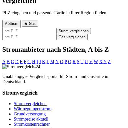
vergleichen
PLZ eingeben und passende Tarife in Ihrer Region finden
⚡ Strom
🔥 Gas
Strom vergleichen
Gas vergleichen
Stromanbieter nach Städten, A bis Z
A
B
C
D
E
F
G
H
I
J
K
L
M
N
O
P
Q
R
S
T
U
V
W
X
Y
Z
Unabhängiges Vergleichsportal für Strom- und Gastarife in
Deutschland.
Stromvergleich
Strom vergleichen
Wärmepumpenstrom
Grundversorgung
Strompreise aktuell
Stromkostenrechner