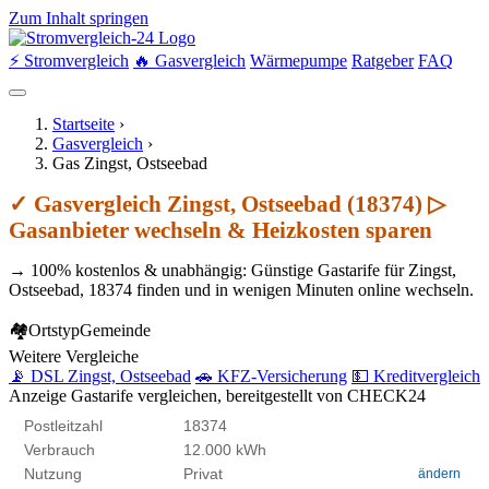
Zum Inhalt springen
⚡ Stromvergleich
🔥 Gasvergleich
Wärmepumpe
Ratgeber
FAQ
Startseite
›
Gasvergleich
›
Gas Zingst, Ostseebad
✓ Gasvergleich Zingst, Ostseebad (18374) ▷
Gasanbieter wechseln & Heizkosten sparen
→ 100% kostenlos & unabhängig: Günstige Gastarife für Zingst,
Ostseebad, 18374 finden und in wenigen Minuten online wechseln.
🏘
Ortstyp
Gemeinde
Weitere Vergleiche
📡 DSL Zingst, Ostseebad
🚗 KFZ-Versicherung
💵 Kreditvergleich
Anzeige
Gastarife vergleichen, bereitgestellt von CHECK24