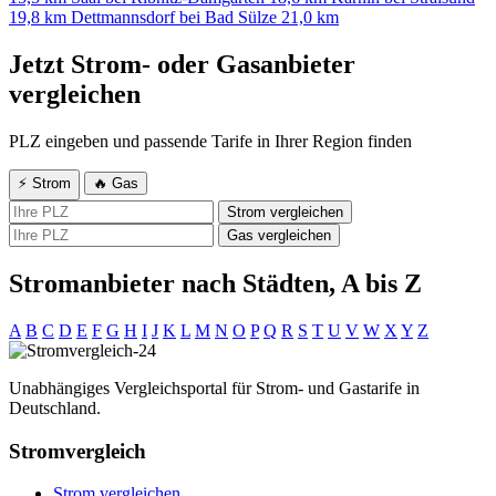
19,8 km
Dettmannsdorf bei Bad Sülze
21,0 km
Jetzt Strom- oder Gasanbieter
vergleichen
PLZ eingeben und passende Tarife in Ihrer Region finden
⚡ Strom
🔥 Gas
Strom vergleichen
Gas vergleichen
Stromanbieter nach Städten, A bis Z
A
B
C
D
E
F
G
H
I
J
K
L
M
N
O
P
Q
R
S
T
U
V
W
X
Y
Z
Unabhängiges Vergleichsportal für Strom- und Gastarife in
Deutschland.
Stromvergleich
Strom vergleichen