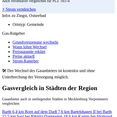
Auch Stromtarife vergleichen für PLZ 18374.
⚡ Strom vergleichen
Infos zu Zingst, Ostseebad
Ortstyp:
Gemeinde
Gas-Ratgeber
Grundversorgung wechseln
Wann lohnt Wechsel
Preisgarantie erklärt
Preise aktuell
Strom-Ratgeber
🛠 Der Wechsel des Gasanbieters ist kostenlos und ohne
Unterbrechung der Versorgung möglich.
Gasvergleich in Städten der Region
Gasanbieter auch in umliegenden Städten in Mecklenburg-Vorpommern
vergleichen:
Barth
6,4 km
Born auf dem Darß
7,6 km
Bartelshagen II bei Barth
15,5 km
Saal bei Ribnitz-Damgarten
18,6 km
Karnin bei Stralsund