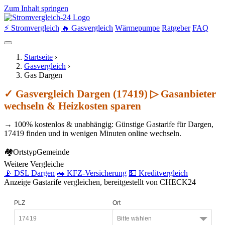
Zum Inhalt springen
⚡ Stromvergleich
🔥 Gasvergleich
Wärmepumpe
Ratgeber
FAQ
Startseite
›
Gasvergleich
›
Gas Dargen
✓ Gasvergleich Dargen (17419) ▷ Gasanbieter
wechseln & Heizkosten sparen
→ 100% kostenlos & unabhängig: Günstige Gastarife für Dargen,
17419 finden und in wenigen Minuten online wechseln.
🏘
Ortstyp
Gemeinde
Weitere Vergleiche
📡 DSL Dargen
🚗 KFZ-Versicherung
💵 Kreditvergleich
Anzeige
Gastarife vergleichen, bereitgestellt von CHECK24