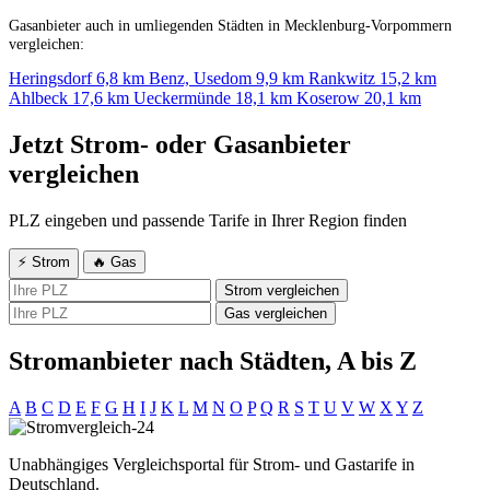
Gasanbieter auch in umliegenden Städten in Mecklenburg-Vorpommern
vergleichen:
Heringsdorf
6,8 km
Benz, Usedom
9,9 km
Rankwitz
15,2 km
Ahlbeck
17,6 km
Ueckermünde
18,1 km
Koserow
20,1 km
Jetzt Strom- oder Gasanbieter
vergleichen
PLZ eingeben und passende Tarife in Ihrer Region finden
⚡ Strom
🔥 Gas
Strom vergleichen
Gas vergleichen
Stromanbieter nach Städten, A bis Z
A
B
C
D
E
F
G
H
I
J
K
L
M
N
O
P
Q
R
S
T
U
V
W
X
Y
Z
Unabhängiges Vergleichsportal für Strom- und Gastarife in
Deutschland.