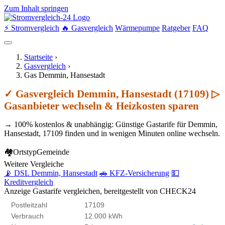
Zum Inhalt springen
⚡ Stromvergleich
🔥 Gasvergleich
Wärmepumpe
Ratgeber
FAQ
Startseite
›
Gasvergleich
›
Gas Demmin, Hansestadt
✓ Gasvergleich Demmin, Hansestadt (17109) ▷
Gasanbieter wechseln & Heizkosten sparen
→ 100% kostenlos & unabhängig: Günstige Gastarife für Demmin,
Hansestadt, 17109 finden und in wenigen Minuten online wechseln.
🏘
Ortstyp
Gemeinde
Weitere Vergleiche
📡 DSL Demmin, Hansestadt
🚗 KFZ-Versicherung
💵
Kreditvergleich
Anzeige
Gastarife vergleichen, bereitgestellt von CHECK24