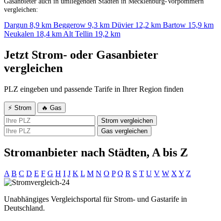
Gasanbieter auch in umliegenden Städten in Mecklenburg-Vorpommern
vergleichen:
Dargun
8,9 km
Beggerow
9,3 km
Düvier
12,2 km
Bartow
15,9 km
Neukalen
18,4 km
Alt Tellin
19,2 km
Jetzt Strom- oder Gasanbieter
vergleichen
PLZ eingeben und passende Tarife in Ihrer Region finden
⚡ Strom
🔥 Gas
Strom vergleichen
Gas vergleichen
Stromanbieter nach Städten, A bis Z
A
B
C
D
E
F
G
H
I
J
K
L
M
N
O
P
Q
R
S
T
U
V
W
X
Y
Z
Unabhängiges Vergleichsportal für Strom- und Gastarife in
Deutschland.