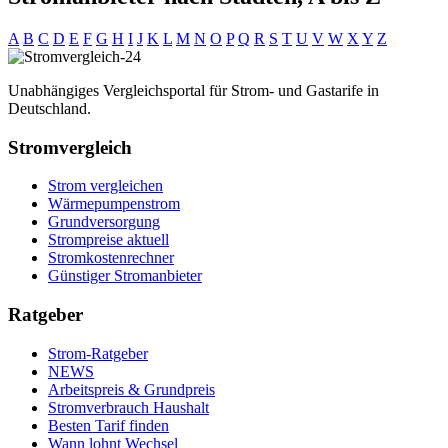
A
B
C
D
E
F
G
H
I
J
K
L
M
N
O
P
Q
R
S
T
U
V
W
X
Y
Z
Unabhängiges Vergleichsportal für Strom- und Gastarife in
Deutschland.
Stromvergleich
Strom vergleichen
Wärmepumpenstrom
Grundversorgung
Strompreise aktuell
Stromkostenrechner
Günstiger Stromanbieter
Ratgeber
Strom-Ratgeber
NEWS
Arbeitspreis & Grundpreis
Stromverbrauch Haushalt
Besten Tarif finden
Wann lohnt Wechsel