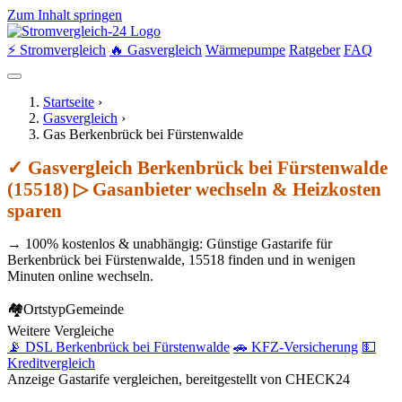
Zum Inhalt springen
⚡ Stromvergleich
🔥 Gasvergleich
Wärmepumpe
Ratgeber
FAQ
Startseite
›
Gasvergleich
›
Gas Berkenbrück bei Fürstenwalde
✓ Gasvergleich Berkenbrück bei Fürstenwalde
(15518) ▷ Gasanbieter wechseln & Heizkosten
sparen
→ 100% kostenlos & unabhängig: Günstige Gastarife für
Berkenbrück bei Fürstenwalde, 15518 finden und in wenigen
Minuten online wechseln.
🏘
Ortstyp
Gemeinde
Weitere Vergleiche
📡 DSL Berkenbrück bei Fürstenwalde
🚗 KFZ-Versicherung
💵
Kreditvergleich
Anzeige
Gastarife vergleichen, bereitgestellt von CHECK24