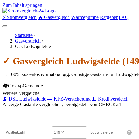
Zum Inhalt springen
⚡ Stromvergleich
🔥 Gasvergleich
Wärmepumpe
Ratgeber
FAQ
Startseite
›
Gasvergleich
›
Gas Ludwigsfelde
✓ Gasvergleich Ludwigsfelde (14
→ 100% kostenlos & unabhängig: Günstige Gastarife für Ludwigsfel
🏘
Ortstyp
Gemeinde
Weitere Vergleiche
📡 DSL Ludwigsfelde
🚗 KFZ-Versicherung
💵 Kreditvergleich
Anzeige
Gastarife vergleichen, bereitgestellt von CHECK24