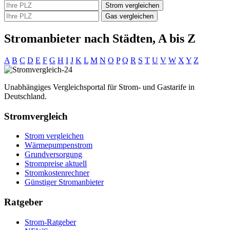
Strom vergleichen
Gas vergleichen
Stromanbieter nach Städten, A bis Z
A
B
C
D
E
F
G
H
I
J
K
L
M
N
O
P
Q
R
S
T
U
V
W
X
Y
Z
Unabhängiges Vergleichsportal für Strom- und Gastarife in
Deutschland.
Stromvergleich
Strom vergleichen
Wärmepumpenstrom
Grundversorgung
Strompreise aktuell
Stromkostenrechner
Günstiger Stromanbieter
Ratgeber
Strom-Ratgeber