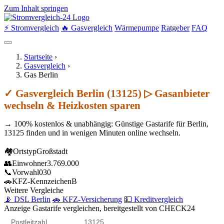
Zum Inhalt springen
⚡ Stromvergleich
🔥 Gasvergleich
Wärmepumpe
Ratgeber
FAQ
Startseite
›
Gasvergleich
›
Gas Berlin
✓ Gasvergleich Berlin (13125) ▷ Gasanbieter
wechseln & Heizkosten sparen
→ 100% kostenlos & unabhängig: Günstige Gastarife für Berlin,
13125 finden und in wenigen Minuten online wechseln.
🏘
Ortstyp
Großstadt
👥
Einwohner
3.769.000
📞
Vorwahl
030
🚗
KFZ-Kennzeichen
B
Weitere Vergleiche
📡 DSL Berlin
🚗 KFZ-Versicherung
💵 Kreditvergleich
Anzeige
Gastarife vergleichen, bereitgestellt von CHECK24