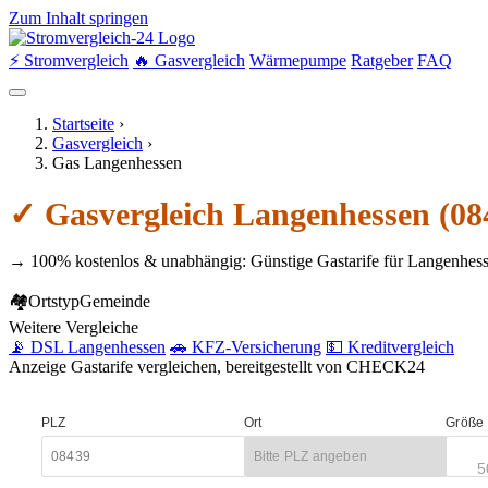
Zum Inhalt springen
⚡ Stromvergleich
🔥 Gasvergleich
Wärmepumpe
Ratgeber
FAQ
Startseite
›
Gasvergleich
›
Gas Langenhessen
✓ Gasvergleich Langenhessen (08
→ 100% kostenlos & unabhängig: Günstige Gastarife für Langenhess
🏘
Ortstyp
Gemeinde
Weitere Vergleiche
📡 DSL Langenhessen
🚗 KFZ-Versicherung
💵 Kreditvergleich
Anzeige
Gastarife vergleichen, bereitgestellt von CHECK24