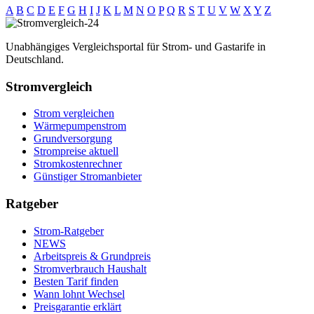
A
B
C
D
E
F
G
H
I
J
K
L
M
N
O
P
Q
R
S
T
U
V
W
X
Y
Z
Unabhängiges Vergleichsportal für Strom- und Gastarife in
Deutschland.
Stromvergleich
Strom vergleichen
Wärmepumpenstrom
Grundversorgung
Strompreise aktuell
Stromkostenrechner
Günstiger Stromanbieter
Ratgeber
Strom-Ratgeber
NEWS
Arbeitspreis & Grundpreis
Stromverbrauch Haushalt
Besten Tarif finden
Wann lohnt Wechsel
Preisgarantie erklärt