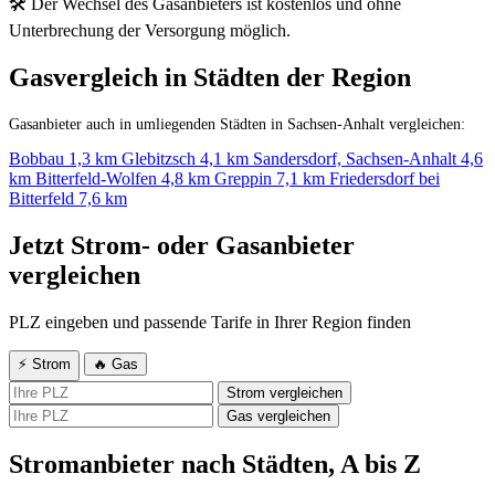
🛠 Der Wechsel des Gasanbieters ist kostenlos und ohne
Unterbrechung der Versorgung möglich.
Gasvergleich in Städten der Region
Gasanbieter auch in umliegenden Städten in Sachsen-Anhalt vergleichen:
Bobbau
1,3 km
Glebitzsch
4,1 km
Sandersdorf, Sachsen-Anhalt
4,6
km
Bitterfeld-Wolfen
4,8 km
Greppin
7,1 km
Friedersdorf bei
Bitterfeld
7,6 km
Jetzt Strom- oder Gasanbieter
vergleichen
PLZ eingeben und passende Tarife in Ihrer Region finden
⚡ Strom
🔥 Gas
Strom vergleichen
Gas vergleichen
Stromanbieter nach Städten, A bis Z