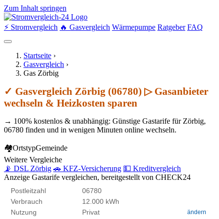
Zum Inhalt springen
⚡ Stromvergleich
🔥 Gasvergleich
Wärmepumpe
Ratgeber
FAQ
Startseite
›
Gasvergleich
›
Gas Zörbig
✓ Gasvergleich Zörbig (06780) ▷ Gasanbieter
wechseln & Heizkosten sparen
→ 100% kostenlos & unabhängig: Günstige Gastarife für Zörbig,
06780 finden und in wenigen Minuten online wechseln.
🏘
Ortstyp
Gemeinde
Weitere Vergleiche
📡 DSL Zörbig
🚗 KFZ-Versicherung
💵 Kreditvergleich
Anzeige
Gastarife vergleichen, bereitgestellt von CHECK24