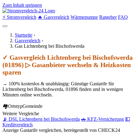
Zum Inhalt springen
⚡ Stromvergleich
🔥 Gasvergleich
Wärmepumpe
Ratgeber
FAQ
Startseite
›
Gasvergleich
›
Gas Lichtenberg bei Bischofswerda
✓ Gasvergleich Lichtenberg bei Bischofswerda
(01896) ▷ Gasanbieter wechseln & Heizkosten
sparen
→ 100% kostenlos & unabhängig: Günstige Gastarife für
Lichtenberg bei Bischofswerda, 01896 finden und in wenigen
Minuten online wechseln.
🏘
Ortstyp
Gemeinde
Weitere Vergleiche
📡 DSL Lichtenberg bei Bischofswerda
🚗 KFZ-Versicherung
💵
Kreditvergleich
Anzeige
Gastarife vergleichen, bereitgestellt von CHECK24