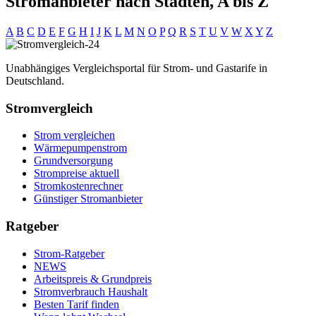
Stromanbieter nach Städten, A bis Z
A
B
C
D
E
F
G
H
I
J
K
L
M
N
O
P
Q
R
S
T
U
V
W
X
Y
Z
Unabhängiges Vergleichsportal für Strom- und Gastarife in
Deutschland.
Stromvergleich
Strom vergleichen
Wärmepumpenstrom
Grundversorgung
Strompreise aktuell
Stromkostenrechner
Günstiger Stromanbieter
Ratgeber
Strom-Ratgeber
NEWS
Arbeitspreis & Grundpreis
Stromverbrauch Haushalt
Besten Tarif finden