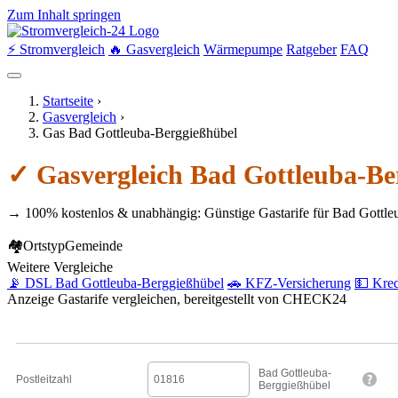
Zum Inhalt springen
⚡ Stromvergleich
🔥 Gasvergleich
Wärmepumpe
Ratgeber
FAQ
Startseite
›
Gasvergleich
›
Gas Bad Gottleuba-Berggießhübel
✓ Gasvergleich Bad Gottleuba-Be
→ 100% kostenlos & unabhängig: Günstige Gastarife für Bad Gottle
🏘
Ortstyp
Gemeinde
Weitere Vergleiche
📡 DSL Bad Gottleuba-Berggießhübel
🚗 KFZ-Versicherung
💵 Kred
Anzeige
Gastarife vergleichen, bereitgestellt von CHECK24